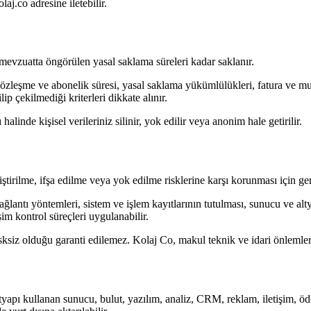
aj.co adresine iletebilir.
i mevzuatta öngörülen yasal saklama süreleri kadar saklanır.
 sözleşme ve abonelik süresi, yasal saklama yükümlülükleri, fatura ve 
lip çekilmediği kriterleri dikkate alınır.
inde kişisel verileriniz silinir, yok edilir veya anonim hale getirilir.
ştirilme, ifşa edilme veya yok edilme risklerine karşı korunması için gerek
lantı yöntemleri, sistem ve işlem kayıtlarının tutulması, sunucu ve altya
im kontrol süreçleri uygulanabilir.
ksiz olduğu garanti edilemez. Kolaj Co, makul teknik ve idari önlemleri 
ltyapı kullanan sunucu, bulut, yazılım, analiz, CRM, reklam, iletişim, ö