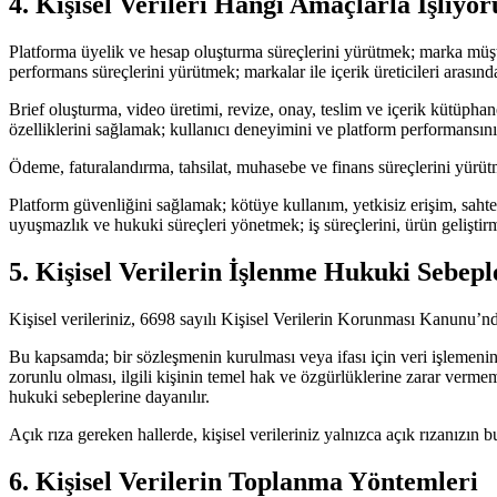
4. Kişisel Verileri Hangi Amaçlarla İşliyo
Platforma üyelik ve hesap oluşturma süreçlerini yürütmek; marka müşte
performans süreçlerini yürütmek; markalar ile içerik üreticileri arası
Brief oluşturma, video üretimi, revize, onay, teslim ve içerik kütüph
özelliklerini sağlamak; kullanıcı deneyimini ve platform performansını 
Ödeme, faturalandırma, tahsilat, muhasebe ve finans süreçlerini yürütme
Platform güvenliğini sağlamak; kötüye kullanım, yetkisiz erişim, sahte 
uyuşmazlık ve hukuki süreçleri yönetmek; iş süreçlerini, ürün geliştirm
5. Kişisel Verilerin İşlenme Hukuki Sebepl
Kişisel verileriniz, 6698 sayılı Kişisel Verilerin Korunması Kanunu’nd
Bu kapsamda; bir sözleşmenin kurulması veya ifası için veri işlemenin
zorunlu olması, ilgili kişinin temel hak ve özgürlüklerine zarar verm
hukuki sebeplerine dayanılır.
Açık rıza gereken hallerde, kişisel verileriniz yalnızca açık rızanızın
6. Kişisel Verilerin Toplanma Yöntemleri