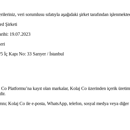
leriniz, veri sorumlusu sıfatıyla aşağıdaki şirket tarafından işlenmekted
d Şirketi
arihi: 19.07.2023
eri
 İç Kapı No: 33 Sarıyer / İstanbul
laj Co Platformu’na kayıt olan markalar, Kolaj Co üzerinden içerik üretimi
dir.
rını; Kolaj Co ile e-posta, WhatsApp, telefon, sosyal medya veya diğer ka