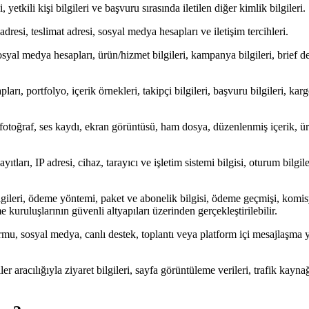
 yetkili kişi bilgileri ve başvuru sırasında iletilen diğer kimlik bilgileri.
 adresi, teslimat adresi, sosyal medya hesapları ve iletişim tercihleri.
sosyal medya hesapları, ürün/hizmet bilgileri, kampanya bilgileri, brief de
pları, portfolyo, içerik örnekleri, takipçi bilgileri, başvuru bilgileri, ka
deo, fotoğraf, ses kaydı, ekran görüntüsü, ham dosya, düzenlenmiş içerik
yıtları, IP adresi, cihaz, tarayıcı ve işletim sistemi bilgisi, oturum bilgil
lgileri, ödeme yöntemi, paket ve abonelik bilgisi, ödeme geçmişi, komisyo
uruluşlarının güvenli altyapıları üzerinden gerçekleştirilebilir.
mu, sosyal medya, canlı destek, toplantı veya platform içi mesajlaşma yolu
ler aracılığıyla ziyaret bilgileri, sayfa görüntüleme verileri, trafik kayna