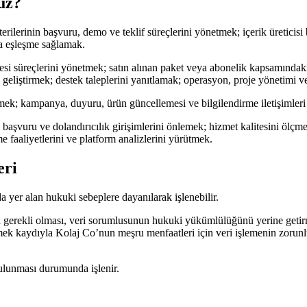
ruz?
rilerinin başvuru, demo ve teklif süreçlerini yönetmek; içerik üreticisi
nda eşleşme sağlamak.
anesi süreçlerini yönetmek; satın alınan paket veya abonelik kapsamındak
geliştirmek; destek taleplerini yanıtlamak; operasyon, proje yönetimi ve
k; kampanya, duyuru, ürün güncellemesi ve bilgilendirme iletişimleri ile
başvuru ve dolandırıcılık girişimlerini önlemek; hizmet kalitesini ölçme
e faaliyetlerini ve platform analizlerini yürütmek.
eri
a yer alan hukuki sebeplere dayanılarak işlenebilir.
 gerekli olması, veri sorumlusunun hukuki yükümlülüğünü yerine getirme
emek kaydıyla Kolaj Co’nun meşru menfaatleri için veri işlemenin zorun
 bulunması durumunda işlenir.