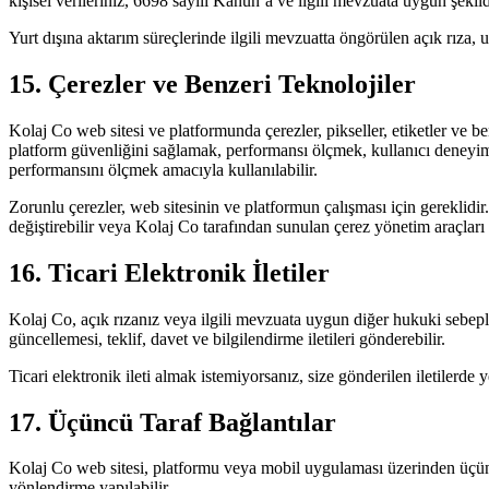
kişisel verileriniz, 6698 sayılı Kanun’a ve ilgili mevzuata uygun şekilde
Yurt dışına aktarım süreçlerinde ilgili mevzuatta öngörülen açık rıza,
15. Çerezler ve Benzeri Teknolojiler
Kolaj Co web sitesi ve platformunda çerezler, pikseller, etiketler ve be
platform güvenliğini sağlamak, performansı ölçmek, kullanıcı deneyimin
performansını ölçmek amacıyla kullanılabilir.
Zorunlu çerezler, web sitesinin ve platformun çalışması için gereklidir.
değiştirebilir veya Kolaj Co tarafından sunulan çerez yönetim araçları ü
16. Ticari Elektronik İletiler
Kolaj Co, açık rızanız veya ilgili mevzuata uygun diğer hukuki sebe
güncellemesi, teklif, davet ve bilgilendirme iletileri gönderebilir.
Ticari elektronik ileti almak istemiyorsanız, size gönderilen iletilerde 
17. Üçüncü Taraf Bağlantılar
Kolaj Co web sitesi, platformu veya mobil uygulaması üzerinden üçüncü
yönlendirme yapılabilir.