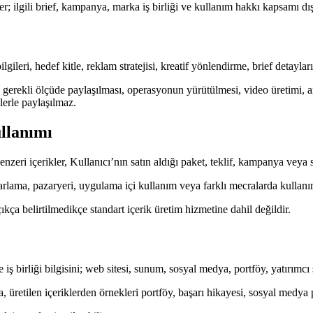
eriler; ilgili brief, kampanya, marka iş birliği ve kullanım hakkı kapsamı d
leri, hedef kitle, reklam stratejisi, kreatif yönlendirme, brief detayları, 
le gerekli ölçüde paylaşılması, operasyonun yürütülmesi, video üretimi, 
ilerle paylaşılmaz.
ullanımı
 benzeri içerikler, Kullanıcı’nın satın aldığı paket, teklif, kampanya vey
rlama, pazaryeri, uygulama içi kullanım veya farklı mecralarda kullanımı 
kça belirtilmedikçe standart içerik üretim hizmetine dahil değildir.
 iş birliği bilgisini; web sitesi, sunum, sosyal medya, portföy, yatırımc
ça, üretilen içeriklerden örnekleri portföy, başarı hikayesi, sosyal medy