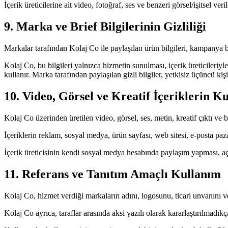
İçerik üreticilerine ait video, fotoğraf, ses ve benzeri görsel/işitsel v
9. Marka ve Brief Bilgilerinin Gizliliği
Markalar tarafından Kolaj Co ile paylaşılan ürün bilgileri, kampanya bilgi
Kolaj Co, bu bilgileri yalnızca hizmetin sunulması, içerik üreticileriy
kullanır. Marka tarafından paylaşılan gizli bilgiler, yetkisiz üçüncü kiş
10. Video, Görsel ve Kreatif İçeriklerin K
Kolaj Co üzerinden üretilen video, görsel, ses, metin, kreatif çıktı ve
İçeriklerin reklam, sosyal medya, ürün sayfası, web sitesi, e-posta paza
İçerik üreticisinin kendi sosyal medya hesabında paylaşım yapması, açı
11. Referans ve Tanıtım Amaçlı Kullanım
Kolaj Co, hizmet verdiği markaların adını, logosunu, ticari unvanını ve
Kolaj Co ayrıca, taraflar arasında aksi yazılı olarak kararlaştırılmadık