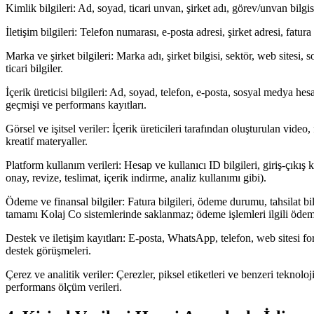
Kimlik bilgileri: Ad, soyad, ticari unvan, şirket adı, görev/unvan bilgisi,
İletişim bilgileri: Telefon numarası, e-posta adresi, şirket adresi, fatura
Marka ve şirket bilgileri: Marka adı, şirket bilgisi, sektör, web sitesi, 
ticari bilgiler.
İçerik üreticisi bilgileri: Ad, soyad, telefon, e-posta, sosyal medya hesa
geçmişi ve performans kayıtları.
Görsel ve işitsel veriler: İçerik üreticileri tarafından oluşturulan vi
kreatif materyaller.
Platform kullanım verileri: Hesap ve kullanıcı ID bilgileri, giriş-çıkış ka
onay, revize, teslimat, içerik indirme, analiz kullanımı gibi).
Ödeme ve finansal bilgiler: Fatura bilgileri, ödeme durumu, tahsilat bi
tamamı Kolaj Co sistemlerinde saklanmaz; ödeme işlemleri ilgili ödeme k
Destek ve iletişim kayıtları: E-posta, WhatsApp, telefon, web sitesi for
destek görüşmeleri.
Çerez ve analitik veriler: Çerezler, piksel etiketleri ve benzeri teknoloji
performans ölçüm verileri.