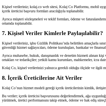
Kişisel verileriniz; kolaj.co web sitesi, Kolaj Co Platformu, mobil uyg
içerik üreticisi başvuru formları aracılığıyla toplanabilir.
Ayrıca müşteri sözleşmeleri ve teklif formları, ödeme ve faturalandırma s
ortamda toplanabilir.
7. Kişisel Veriler Kimlerle Paylaşılabilir?
Kişisel verileriniz, işbu Gizlilik Politikası’nda belirtilen amaçlarla sın
güvenliği hizmet sağlayıcıları, ödeme kuruluşları, bankalar ve finansal h
Ayrıca muhasebe, hukuk, danışmanlık ve denetim hizmeti alınan kişi ve
ortakları ve tedarikçiler; yetkili kamu kurumları, mahkemeler, icra dair
Kolaj Co, kişisel verilerinizi yalnızca gerekli olduğu ölçüde ve ilgili
8. İçerik Üreticilerine Ait Veriler
Kolaj Co’nun hizmet modeli gereği içerik üreticilerinin kimlik, iletişim
Bu veriler; içerik üreticisi başvurusunu değerlendirmek, ağa uygunluğ
yürütmek, üretici performansını takip etmek, ödeme ve hak ediş süreçler