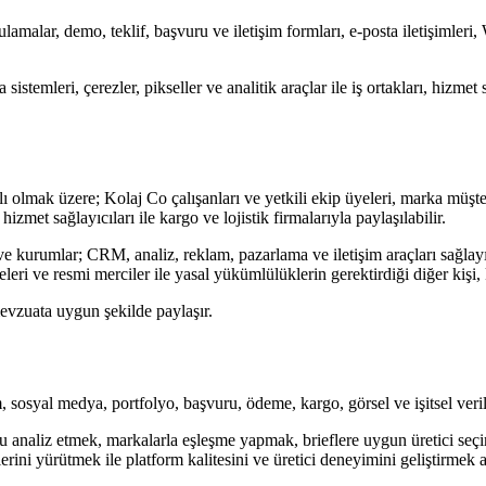
ulamalar, demo, teklif, başvuru ve iletişim formları, e-posta iletişimleri
istemleri, çerezler, pikseller ve analitik araçlar ile iş ortakları, hizmet
ırlı olmak üzere; Kolaj Co çalışanları ve yetkili ekip üyeleri, marka müşteri
izmet sağlayıcıları ile kargo ve lojistik firmalarıyla paylaşılabilir.
 kurumlar; CRM, analiz, reklam, pazarlama ve iletişim araçları sağlayıc
eleri ve resmi merciler ile yasal yükümlülüklerin gerektirdiği diğer kişi,
 mevzuata uygun şekilde paylaşır.
, sosyal medya, portfolyo, başvuru, ödeme, kargo, görsel ve işitsel verile
u analiz etmek, markalarla eşleşme yapmak, brieflere uygun üretici seçi
ini yürütmek ile platform kalitesini ve üretici deneyimini geliştirmek a