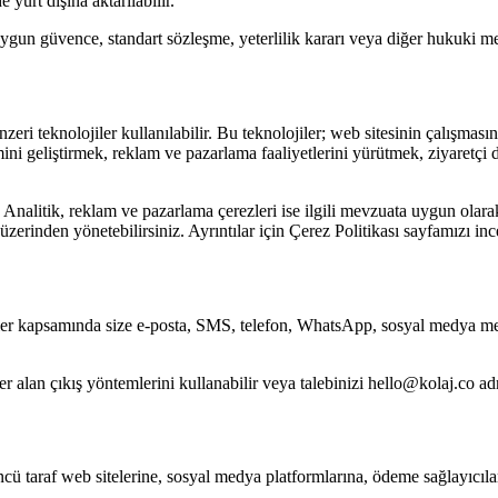
 yurt dışına aktarılabilir.
 uygun güvence, standart sözleşme, yeterlilik kararı veya diğer hukuki me
nzeri teknolojiler kullanılabilir. Bu teknolojiler; web sitesinin çalışma
i geliştirmek, reklam ve pazarlama faaliyetlerini yürütmek, ziyaretçi d
 Analitik, reklam ve pazarlama çerezleri ise ilgili mevzuata uygun olarak a
zerinden yönetebilirsiniz. Ayrıntılar için Çerez Politikası sayfamızı ince
pler kapsamında size e-posta, SMS, telefon, WhatsApp, sosyal medya m
yer alan çıkış yöntemlerini kullanabilir veya talebinizi hello@kolaj.co adre
 taraf web sitelerine, sosyal medya platformlarına, ödeme sağlayıcıları