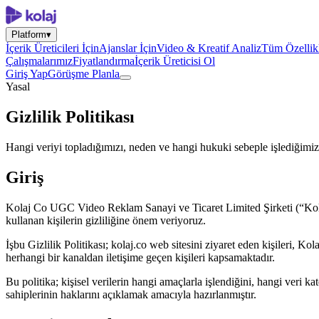
Platform
▾
İçerik Üreticileri İçin
Ajanslar İçin
Video & Kreatif Analiz
Tüm Özellik
Çalışmalarımız
Fiyatlandırma
İçerik Üreticisi Ol
Giriş Yap
Görüşme Planla
Yasal
Gizlilik Politikası
Hangi veriyi topladığımızı, neden ve hangi hukuki sebeple işlediğimizi,
Giriş
Kolaj Co UGC Video Reklam Sanayi ve Ticaret Limited Şirketi (“Kolaj
kullanan kişilerin gizliliğine önem veriyoruz.
İşbu Gizlilik Politikası; kolaj.co web sitesini ziyaret eden kişileri, Ko
herhangi bir kanaldan iletişime geçen kişileri kapsamaktadır.
Bu politika; kişisel verilerin hangi amaçlarla işlendiğini, hangi veri ka
sahiplerinin haklarını açıklamak amacıyla hazırlanmıştır.