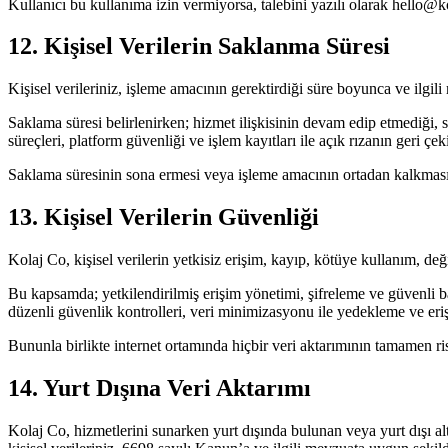
Kullanıcı bu kullanıma izin vermiyorsa, talebini yazılı olarak hello@kol
12. Kişisel Verilerin Saklanma Süresi
Kişisel verileriniz, işleme amacının gerektirdiği süre boyunca ve ilgil
Saklama süresi belirlenirken; hizmet ilişkisinin devam edip etmediği,
süreçleri, platform güvenliği ve işlem kayıtları ile açık rızanın geri çeki
Saklama süresinin sona ermesi veya işleme amacının ortadan kalkması hal
13. Kişisel Verilerin Güvenliği
Kolaj Co, kişisel verilerin yetkisiz erişim, kayıp, kötüye kullanım, deği
Bu kapsamda; yetkilendirilmiş erişim yönetimi, şifreleme ve güvenli bağ
düzenli güvenlik kontrolleri, veri minimizasyonu ile yedekleme ve eriş
Bununla birlikte internet ortamında hiçbir veri aktarımının tamamen ris
14. Yurt Dışına Veri Aktarımı
Kolaj Co, hizmetlerini sunarken yurt dışında bulunan veya yurt dışı a