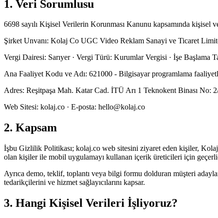
1. Veri Sorumlusu
6698 sayılı Kişisel Verilerin Korunması Kanunu kapsamında kişisel veri
Şirket Unvanı: Kolaj Co UGC Video Reklam Sanayi ve Ticaret Limite
Vergi Dairesi: Sarıyer · Vergi Türü: Kurumlar Vergisi · İşe Başlama T
Ana Faaliyet Kodu ve Adı: 621000 - Bilgisayar programlama faaliyetl
Adres: Reşitpaşa Mah. Katar Cad. İTÜ Arı 1 Teknokent Binası No: 2/5
Web Sitesi: kolaj.co · E-posta: hello@kolaj.co
2. Kapsam
İşbu Gizlilik Politikası; kolaj.co web sitesini ziyaret eden kişiler, Ko
olan kişiler ile mobil uygulamayı kullanan içerik üreticileri için geçerli
Ayrıca demo, teklif, toplantı veya bilgi formu dolduran müşteri adayla
tedarikçilerini ve hizmet sağlayıcılarını kapsar.
3. Hangi Kişisel Verileri İşliyoruz?