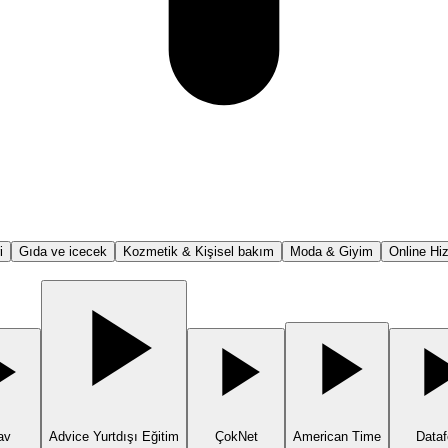
i
Gıda ve icecek
Kozmetik & Kişisel bakım
Moda & Giyim
Online Hi
av
Advice Yurtdışı Eğitim
ÇokNet
American Time
Dataf