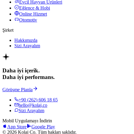
Evcil Hayvan Ürünleri
Eğlence & Hobi
Online Hizmet
Otomotiv
Şirket
Hakkımızda
Sizi Arayalım
Daha iyi içerik.
Daha iyi performans.
Görüşme Planla
+90 (262) 606 18 65
hello@kolaj.co
Sizi Arayalım
Mobil Uygulamayı İndirin
App Store
Google Play
© 2026 Kolaj Co. Tüm hakları saklıdır.