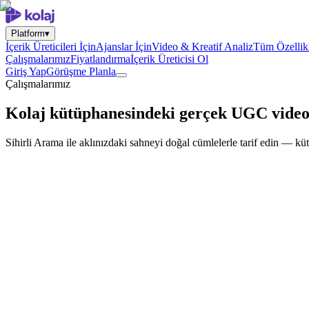
Platform
▾
İçerik Üreticileri İçin
Ajanslar İçin
Video & Kreatif Analiz
Tüm Özellik
Çalışmalarımız
Fiyatlandırma
İçerik Üreticisi Ol
Giriş Yap
Görüşme Planla
Çalışmalarımız
Kolaj kütüphanesindeki gerçek UGC videol
Sihirli Arama ile aklınızdaki sahneyi doğal cümlelerle tarif edin — küt