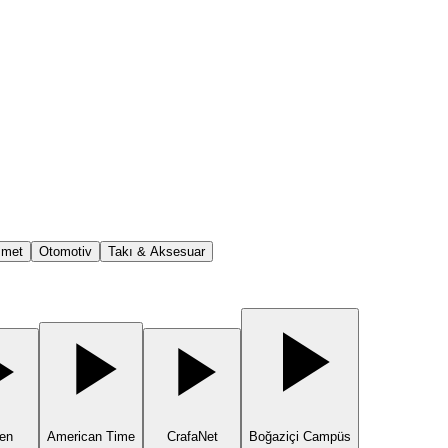
zmet
Otomotiv
Takı & Aksesuar
en
American Time
CrafaNet
Boğaziçi Campüs