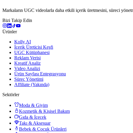
Markaların UGC videolarla daha etkili içerik üretmesini, süreci yönetme
Bizi Takip Edin
Ürünler
Kolly AI
İçerik Üreticisi Keşfi
UGC Kütüphanesi
Reklam Verisi
Kreatif Analiz
Video Analizi
Ürün Sayfası Entegrasyonu
Süreç Yönetimi
Affiliate (Yakında)
Sektörler
Moda & Giyim
Kozmetik & Kişisel Bakım
Gıda & İçecek
Takı & Aksesuar
Bebek & Çocuk Ürünleri